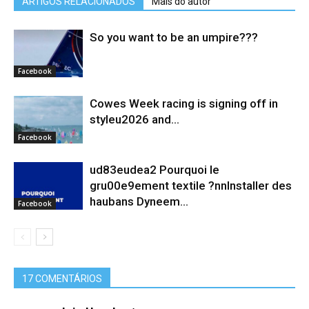
ARTIGOS RELACIONADOS
Mais do autor
So you want to be an umpire???
Facebook
Cowes Week racing is signing off in
styleu2026 and...
Facebook
ud83eudea2 Pourquoi le
gru00e9ement textile ?nnInstaller des
haubans Dyneem…
Facebook
17 COMENTÁRIOS