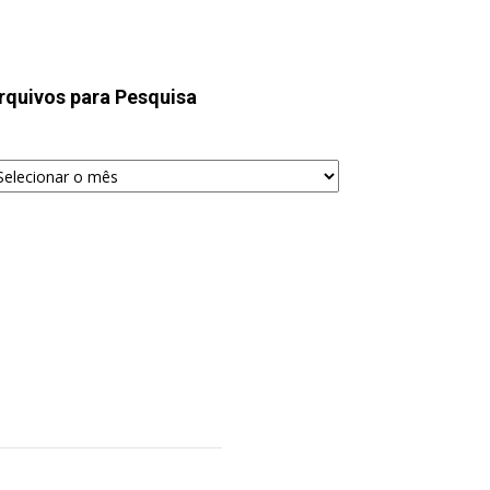
rquivos para Pesquisa
quivos
ra
squisa