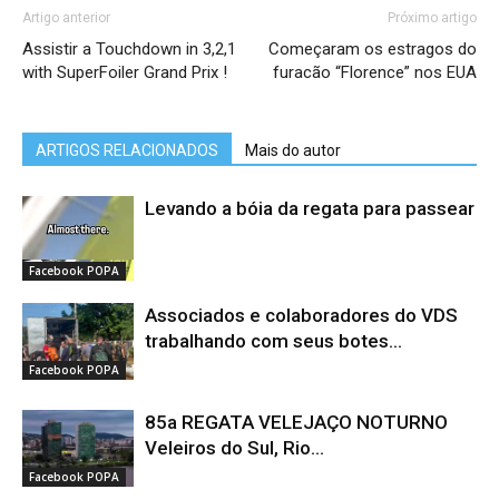
Artigo anterior
Próximo artigo
Assistir a Touchdown in 3,2,1
Começaram os estragos do
with SuperFoiler Grand Prix !
furacão “Florence” nos EUA
ARTIGOS RELACIONADOS
Mais do autor
Levando a bóia da regata para passear
Facebook POPA
Associados e colaboradores do VDS
trabalhando com seus botes...
Facebook POPA
85a REGATA VELEJAÇO NOTURNO
Veleiros do Sul, Rio...
Facebook POPA