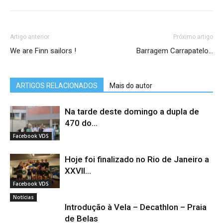
Artigo anterior
Próximo artigo
We are Finn sailors !
Barragem Carrapatelo…
ARTIGOS RELACIONADOS
Mais do autor
Na tarde deste domingo a dupla de
470 do...
Facebook VDS
Hoje foi finalizado no Rio de Janeiro a
XXVII...
Facebook VDS
Notícias
Introdução à Vela – Decathlon – Praia
de Belas