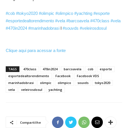
#cob
#tokyo2020
#olimpic
#olimpico
#yachting
#esporte
#esportedealtorendimento
#vela
#barcoavela
#470class
#vela
#470in2024
#marinhadobrasi
l
#souvds
#veleirosdosul
Clique aqui para acessar a fonte
TAGS
470class
470in2024
barcoavela
cob
esporte
esportedealtorendimento
Facebook
Facebook VDS
marinhadobrasi
olimpic
olimpico
souvds
tokyo2020
vela
veleirosdosul
yachting
Compartilhe