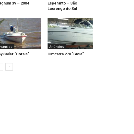
gnum 39 – 2004
Esperanto – São
Lourenço do Sul
núncios
Anúncios
y Sailer “Corais”
Cimitarra 270 “Gioia”