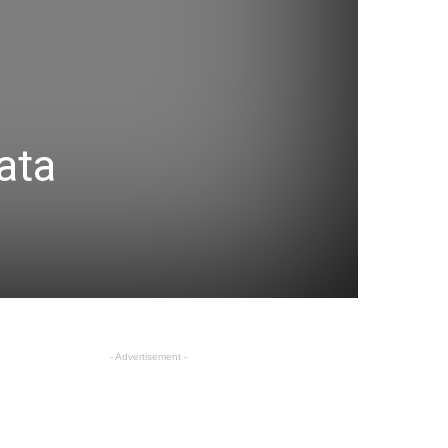
ata
- Advertisement -