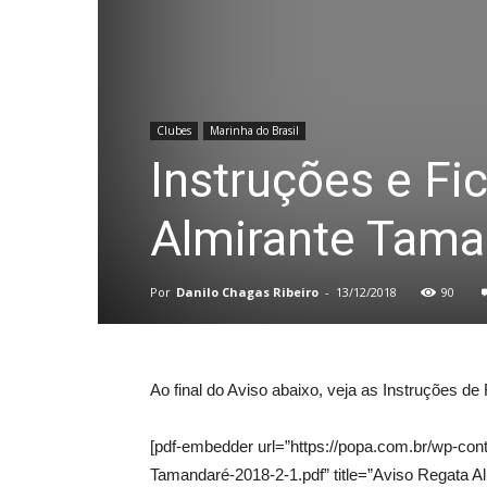
Clubes
Marinha do Brasil
Instruções e Fi
Almirante Tama
Por
Danilo Chagas Ribeiro
-
13/12/2018
90
Ao final do Aviso abaixo, veja as Instruções de
[pdf-embedder url=”https://popa.com.br/wp-con
Tamandaré-2018-2-1.pdf” title=”Aviso Regata A