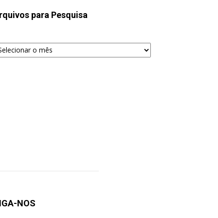
rquivos para Pesquisa
quivos
ra
squisa
IGA-NOS