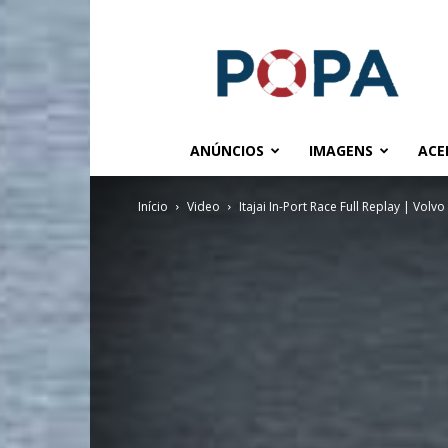
POPA.COM.BR
ANÚNCIOS
IMAGENS
ACE
Início
Video
Itajai In-Port Race Full Replay | Vol