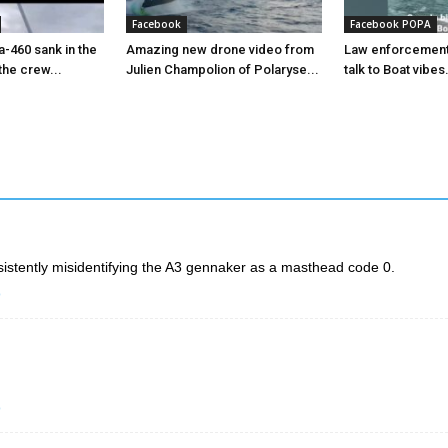
Facebook
Facebook POPA
-460 sank in the
Amazing new drone video from
Law enforcement 
the crew...
Julien Champolion of Polaryse...
talk to Boat vibes.
nsistently misidentifying the A3 gennaker as a masthead code 0.
o
o