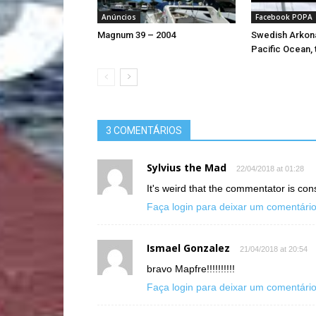
Anúncios
Facebook POPA
Magnum 39 – 2004
Swedish Arkona
Pacific Ocean, 
3 COMENTÁRIOS
Sylvius the Mad
22/04/2018 at 01:28
It's weird that the commentator is co
Faça login para deixar um comentári
Ismael Gonzalez
21/04/2018 at 20:54
bravo Mapfre!!!!!!!!!!
Faça login para deixar um comentári