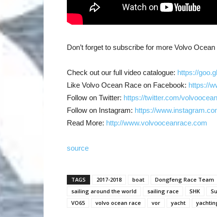
Don’t forget to subscribe for more Volvo Ocea
Check out our full video catalogue:
https://goo.
Like Volvo Ocean Race on Facebook:
https://
Follow on Twitter:
https://twitter.com/volvoocea
Follow on Instagram:
https://www.instagram.co
Read More:
http://www.volvooceanrace.com
source
TAGS
2017-2018
boat
Dongfeng Race Team
sailing around the world
sailing race
SHK
Su
VO65
volvo ocean race
vor
yacht
yachtin