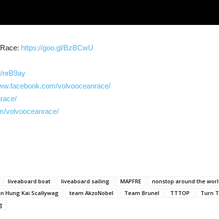
n Race:
https://goo.gl/BzBCwU
gl/nrB9ay
www.facebook.com/volvooceanrace/
nrace/
m/volvooceanrace/
liveaboard boat
liveaboard sailing
MAPFRE
nonstop around the wor
n Hung Kai Scallywag
team AkzoNobel
Team Brunel
TTTOP
Turn T
g