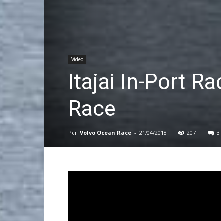
Video
Itajai In-Port R
Race
Por
Volvo Ocean Race
-
21/04/2018
207
3