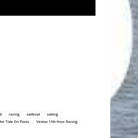
ld
racing
sailboat
sailing
he Tide On Plasic
Vestas 11th Hour Racing