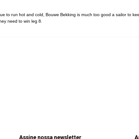
e to run hot and cold, Bouwe Bekking is much too good a sailor to keep 
hey need to win leg 8.
o
Assine nossa newsletter
A