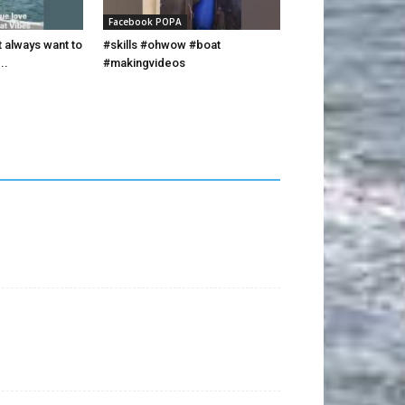
Facebook POPA
always want to
#skills #ohwow #boat
..
#makingvideos