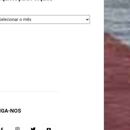
quivos
ra
squisa
IGA-NOS