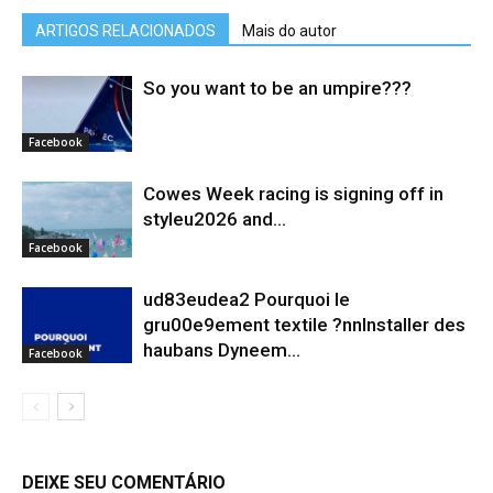
ARTIGOS RELACIONADOS
Mais do autor
So you want to be an umpire???
Facebook
Cowes Week racing is signing off in
styleu2026 and...
Facebook
ud83eudea2 Pourquoi le
gru00e9ement textile ?nnInstaller des
haubans Dyneem…
Facebook
DEIXE SEU COMENTÁRIO