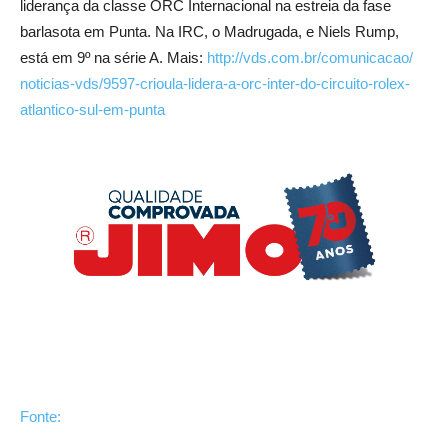
liderança da classe ORC Internacional na estreia da fase
barlasota em Punta. Na IRC, o Madrugada, e Niels Rump,
está em 9º na série A. Mais:
http://
vds.com.br/
comunicacao/
noticias-vds/
9597-crioula-lid
era-a-orc-inter
-do-circuito-ro
lex-
atlantico-s
ul-em-punta
Fonte: