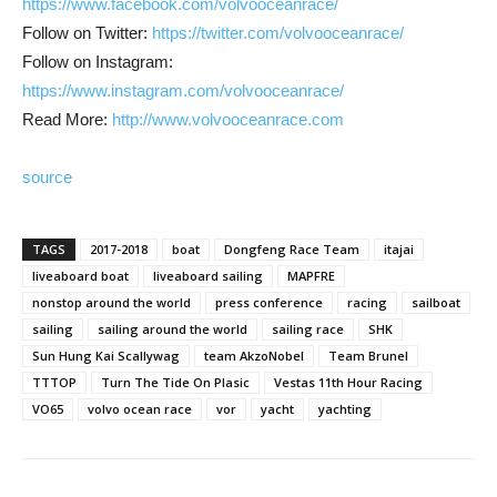
https://www.facebook.com/volvooceanrace/
Follow on Twitter:
https://twitter.com/volvooceanrace/
Follow on Instagram:
https://www.instagram.com/volvooceanrace/
Read More:
http://www.volvooceanrace.com
source
TAGS
2017-2018
boat
Dongfeng Race Team
itajai
liveaboard boat
liveaboard sailing
MAPFRE
nonstop around the world
press conference
racing
sailboat
sailing
sailing around the world
sailing race
SHK
Sun Hung Kai Scallywag
team AkzoNobel
Team Brunel
TTTOP
Turn The Tide On Plasic
Vestas 11th Hour Racing
VO65
volvo ocean race
vor
yacht
yachting