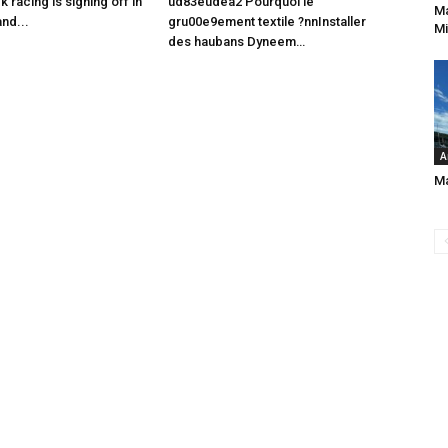
racing is signing off in
ud83eudea2 Pourquoi le
Ma
nd...
gru00e9ement textile ?nnInstaller
Mi
des haubans Dyneem…
A
Ma