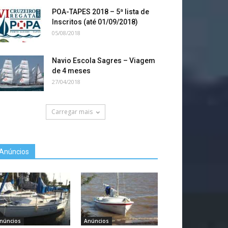
POA-TAPES 2018 – 5ª lista de
Inscritos (até 01/09/2018)
05/08/2018
Navio Escola Sagres – Viagem
de 4 meses
27/04/2018
Carregar mais
Anúncios
núncios
Anúncios