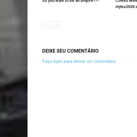
So you want to be an umpire???
Cowes Week 
styleu2026 a
DEIXE SEU COMENTÁRIO
Faça login para deixar um comentário