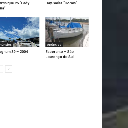
rtinique 25 “Lady
Day Sailer “Corais”
na”
núncios
Anúncios
gnum 39 – 2004
Esperanto – São
Lourenço do Sul