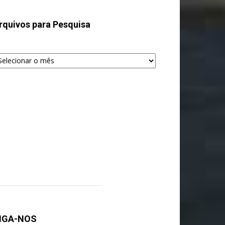
rquivos para Pesquisa
quivos
ra
squisa
IGA-NOS