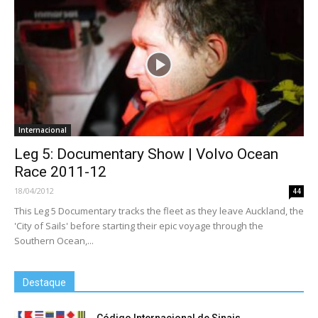
Internacional
Leg 5: Documentary Show | Volvo Ocean
Race 2011-12
18/04/2012
44
This Leg 5 Documentary tracks the fleet as they leave Auckland, the
'City of Sails' before starting their epic voyage through the
Southern Ocean,...
Destaque
Código Internacional de Sinais