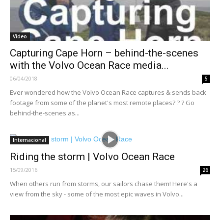
Video
Capturing Cape Horn – behind-the-scenes
with the Volvo Ocean Race media...
06/04/2018
5
Ever wondered how the Volvo Ocean Race captures & sends back
footage from some of the planet's most remote places? ? ? Go
behind-the-scenes as...
Internacional
Riding the storm | Volvo Ocean Race
15/09/2016
26
When others run from storms, our sailors chase them! Here's a
view from the sky - some of the most epic waves in Volvo...