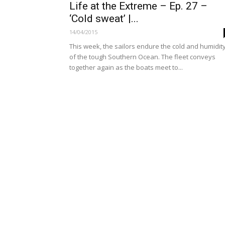
Life at the Extreme – Ep. 27 –
‘Cold sweat’ |...
14/04/2015
This week, the sailors endure the cold and humidit
of the tough Southern Ocean. The fleet conveys
together again as the boats meet to...