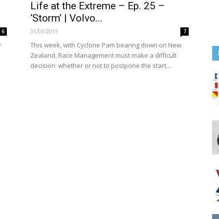
Life at the Extreme – Ep. 25 –
‘Storm’ | Volvo...
31/03/2015
6
7
y
This week, with Cyclone Pam bearing down on New
Zealand, Race Management must make a difficult
decision: whether or not to postpone the start...