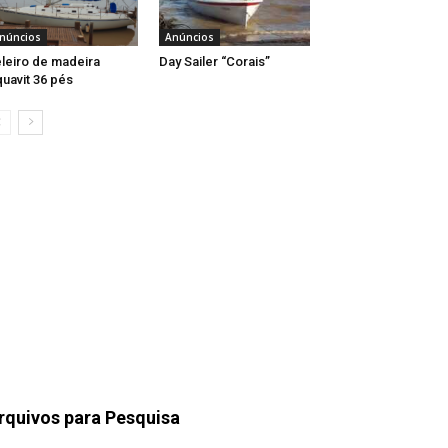
núncios
Anúncios
leiro de madeira
Day Sailer “Corais”
uavit 36 pés
rquivos para Pesquisa