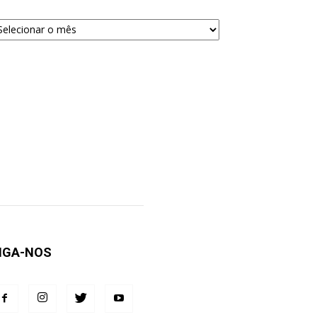
quivos
ra
squisa
IGA-NOS