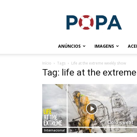
POPA.COM.BR
ANÚNCIOS
IMAGENS
ACE
Início
Tags
Life at the extreme weekly show
Tag: life at the extrem
Internacional