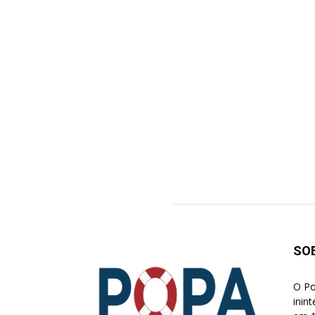
SO
O Po
inin