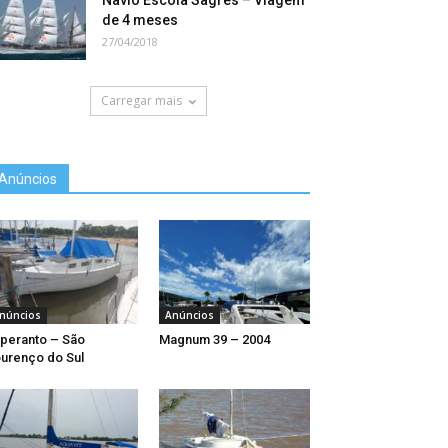
Navio Escola Sagres – Viagem
de 4 meses
27/04/2018
Carregar mais
Anúncios
núncios
Anúncios
peranto – São
Magnum 39 – 2004
urenço do Sul