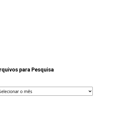
rquivos para Pesquisa
quivos
ra
squisa