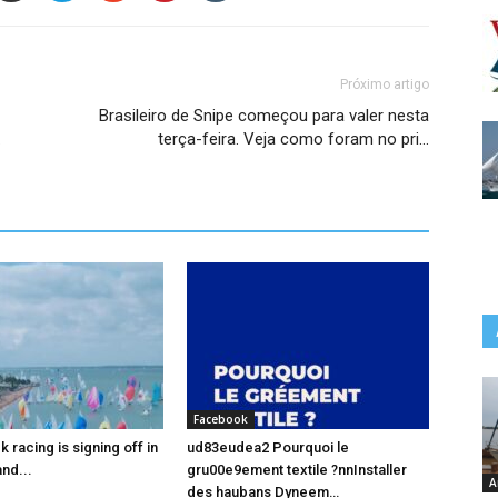
Próximo artigo
Brasileiro de Snipe começou para valer nesta
…
terça-feira. Veja como foram no pri…
Facebook
racing is signing off in
ud83eudea2 Pourquoi le
nd...
gru00e9ement textile ?nnInstaller
A
des haubans Dyneem…