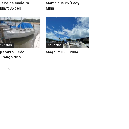
leiro de madeira
Martinique 25 “Lady
uavit 36 pés
Mina”
núncios
Anúncios
peranto – São
Magnum 39 – 2004
urenço do Sul