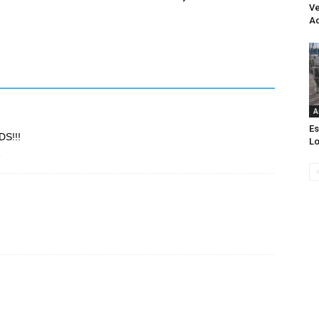
Ve
Aq
A
Es
DS!!!
Lo
o
o