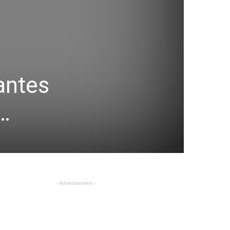
antes
…
- Advertisement -