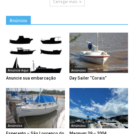
Carregar mais
Anúncios
Anuncie Aqui
Anúncios
Anuncie sua embarcação
Day Sailer “Corais”
Anúncios
Anúncios
Esperanto – São Lourenço do
Magnum 39 – 2004