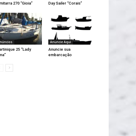
mitarra 270 “Gioia”
Day Sailer “Corais”
núncios
Anuncie Aqui
rtinique 25 “Lady
Anuncie sua
na”
embarcação