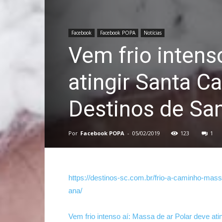
Facebook
Facebook POPA
Notícias
Vem frio intens
atingir Santa C
Destinos de San
Por
Facebook POPA
-
05/02/2019
123
1
https://
destinos-sc.com.
br/
frio-a-caminho-m
ass
ana/
Vem frio intenso aí: Massa de ar Polar deve at