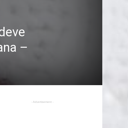
 deve
ana –
- Advertisement -