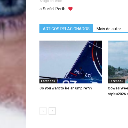
Artigo anterior
a Surfin’ Perth…
ARTIGOS RELACIONADOS
Mais do autor
Facebook
Facebook
So you want to be an umpire???
Cowes Week 
styleu2026 a