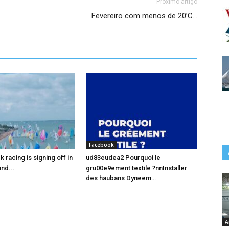
Próximo artigo
Fevereiro com menos de 20’C…
Facebook
racing is signing off in
ud83eudea2 Pourquoi le
nd...
gru00e9ement textile ?nnInstaller
des haubans Dyneem…
A