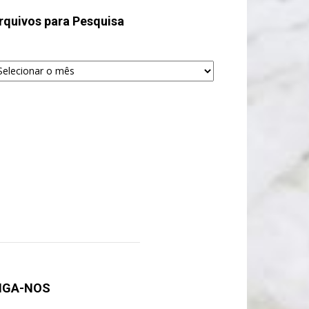
rquivos para Pesquisa
quivos
ra
squisa
IGA-NOS