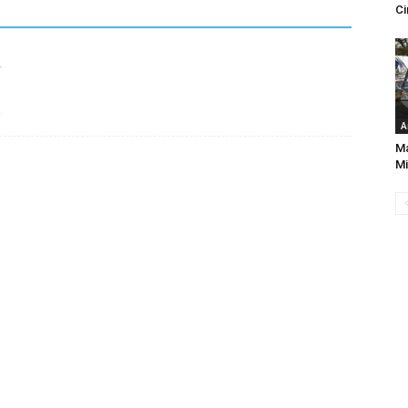
Ci
1
o
A
Ma
Mi