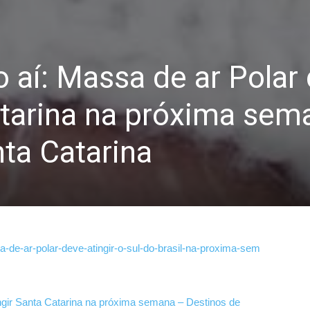
o aí: Massa de ar Polar
atarina na próxima sem
ta Catarina
a-de-ar-pola
r-deve-atingir-
o-sul-do-brasil
-na-proxima-sem
ingir Santa Catarina na próxima semana – Destinos de