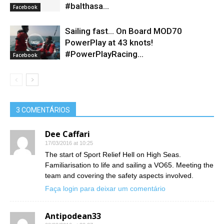
#balthasa…
Facebook
Sailing fast… On Board MOD70
PowerPlay at 43 knots!
#PowerPlayRacing...
Facebook
3 COMENTÁRIOS
Dee Caffari
17/03/2016 at 10:25
The start of Sport Relief Hell on High Seas.
Familiarisation to life and sailing a VO65. Meeting the
team and covering the safety aspects involved.
Faça login para deixar um comentário
Antipodean33