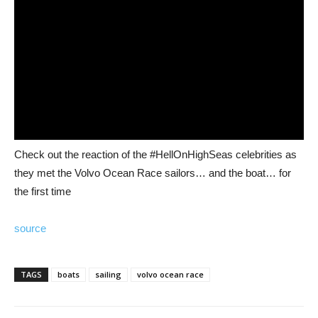
Check out the reaction of the #HellOnHighSeas celebrities as
they met the Volvo Ocean Race sailors… and the boat… for
the first time
source
TAGS
boats
sailing
volvo ocean race