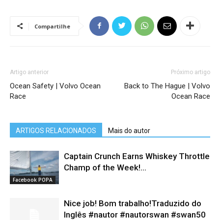
Compartilhe
Artigo anterior
Próximo artigo
Ocean Safety | Volvo Ocean
Back to The Hague | Volvo
Race
Ocean Race
ARTIGOS RELACIONADOS
Mais do autor
Captain Crunch Earns Whiskey Throttle
Champ of the Week!...
Facebook POPA
Nice job! Bom trabalho!Traduzido do
Inglês #nautor #nautorswan #swan50