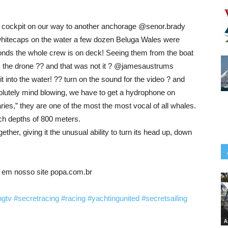
 the cockpit on our way to another anchorage @senor.brady
hitecaps on the water a few dozen Beluga Wales were
onds the whole crew is on deck! Seeing them from the boat
m the drone ?? and that was not it ? @jamesaustrums
 into the water! ?? turn on the sound for the video ? and
solutely mind blowing, we have to get a hydrophone on
ies,” they are one of the most the most vocal of all whales.
ch depths of 800 meters.
ther, giving it the unusual ability to turn its head up, down
, em nosso site popa.com.br
ngtv
#secretracing
#racing
#yachtingunited
#secretsailing
A