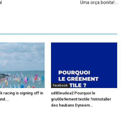
l
Uma orça bonita!…
Facebook
racing is signing off in
ud83eudea2 Pourquoi le
nd...
gru00e9ement textile ?nnInstaller
des haubans Dyneem…