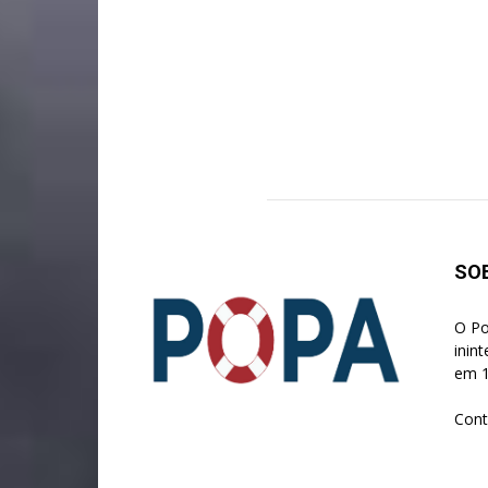
SO
O Po
inin
em 1
Cont