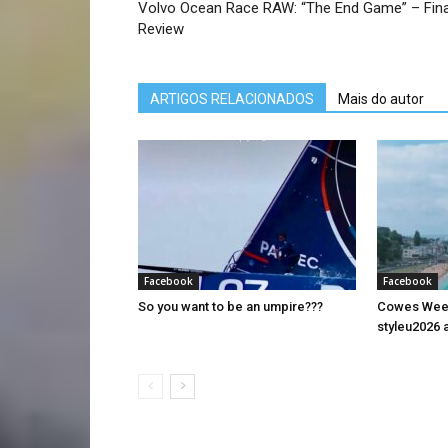
Volvo Ocean Race RAW: “The End Game” – Fina
Review
ARTIGOS RELACIONADOS
Mais do autor
Facebook
Facebook
So you want to be an umpire???
Cowes Week 
styleu2026 a