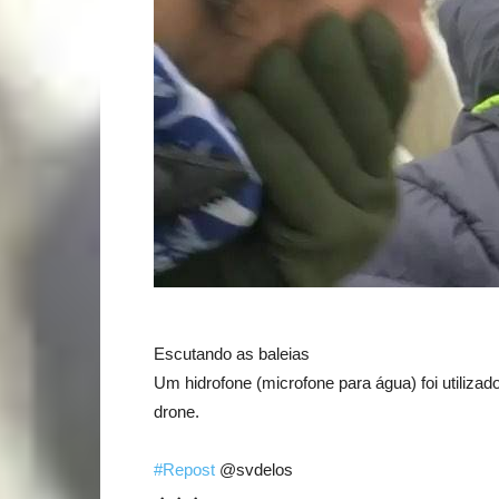
Escutando as baleias
Um hidrofone (microfone para água) foi utilizad
drone.
#Repost
@svdelos
・・・