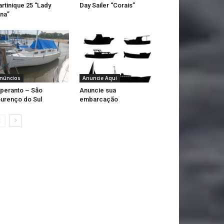
rtinique 25 “Lady
Day Sailer “Corais”
na”
núncios
Anuncie Aqui
peranto – São
Anuncie sua
urenço do Sul
embarcação