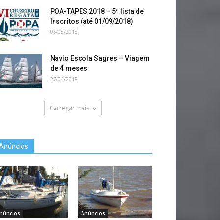
POA-TAPES 2018 – 5ª lista de
Inscritos (até 01/09/2018)
05/08/2018
Navio Escola Sagres – Viagem
de 4 meses
27/04/2018
Carregar mais
Anúncios
núncios
Anúncios