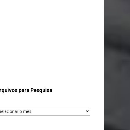
rquivos para Pesquisa
quivos
ra
squisa