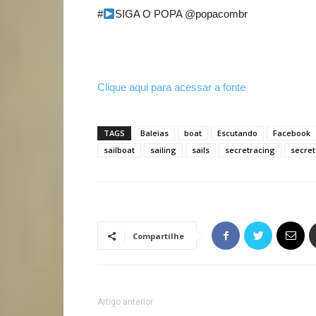
#
SIGA O POPA @popacombr
Clique aqui para acessar a fonte
TAGS
Baleias
boat
Escutando
Facebook
sailboat
sailing
sails
secretracing
secret
Compartilhe
Artigo anterior