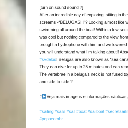
[turn on sound sound ?]
After an incredible day of exploring, sitting in
screams -“BELUGAS!!!”? Looking almost like w
swimming all around the boat! Within a few sec
was cool but nothing compared to the view fro
brought a hydrophone with him and we lowered it
you will understand what I’m talking about!! Ab
#svdelos
! Belugas are also known as “sea canar
They can dive for up to 25 minutes and can rea
The vertebrae in a beluga’s neck is not fused toge
and side-to-side ?
#
Veja mais imagens e informações náuticas
#sailing
#sails
#sail
#boat
#sailboat
#secretsaili
#popacombr