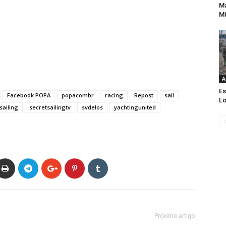
Ma
Mi
A
Es
Facebook POPA
popacombr
racing
Repost
sail
Lo
sailing
secretsailingtv
svdelos
yachtingunited
Próximo artigo