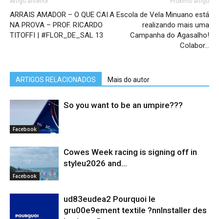
Artigo anterior
Próximo artigo
ARRAIS AMADOR – O QUE CAI
A Escola de Vela Minuano está
NA PROVA – PROF. RICARDO
realizando mais uma
TITOFFI | #FLOR_DE_SAL 13
Campanha do Agasalho!
Colabor…
ARTIGOS RELACIONADOS
Mais do autor
So you want to be an umpire???
Facebook
Cowes Week racing is signing off in
styleu2026 and...
Facebook
ud83eudea2 Pourquoi le
gru00e9ement textile ?nnInstaller des