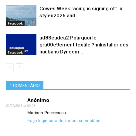
Cowes Week racing is signing off in
styleu2026 and...
Facebook
ud83eudea2 Pourquoi le
gru00e9ement textile ?nnInstaller des
haubans Dyneem…
Facebook
1 COMENTÁRIO
Anônimo
21/02/2018 at 00:08
Mariana Peccicacco
Faça login para deixar um comentário