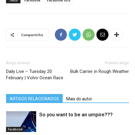
TAGS
Facebook
Facebook VDS
Compartilhe
Artigo anterior
Próximo artigo
Daily Live – Tuesday 20
Bulk Carrier in Rough Weather
February | Volvo Ocean Race
ARTIGOS RELACIONADOS
Mais do autor
So you want to be an umpire???
Facebook