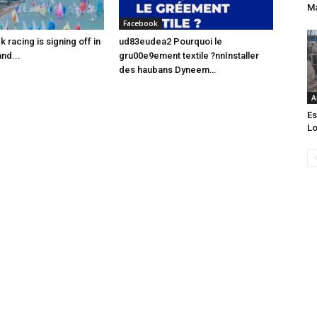
Ma
Facebook
racing is signing off in
ud83eudea2 Pourquoi le
nd...
gru00e9ement textile ?nnInstaller
des haubans Dyneem…
A
Es
Lo