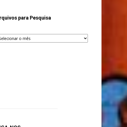
rquivos para Pesquisa
quivos
ra
squisa