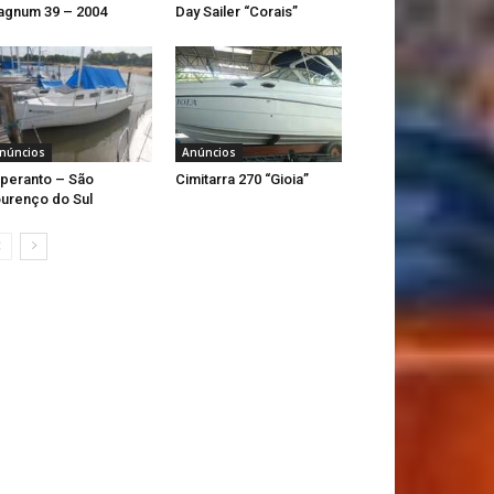
gnum 39 – 2004
Day Sailer “Corais”
núncios
Anúncios
peranto – São
Cimitarra 270 “Gioia”
urenço do Sul