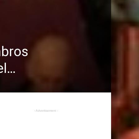
mbros
el…
- Advertisement -