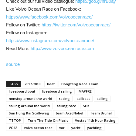
Check out our full video catalogue:
https://goo.gl/nrB9ay
Like Volvo Ocean Race on Facebook:
https://www.facebook.com/volvooceanrace/
Follow on Twitter:
https://twitter.com/volvooceanrace/
Follow on Instagram:
https://www.instagram.com/volvooceanrace/
Read More:
http://www.volvooceanrace.com
source
TAGS
2017-2018
boat
Dongfeng Race Team
liveaboard boat
liveaboard sailing
MAPFRE
nonstop around the world
racing
sailboat
sailing
sailing around the world
sailing race
SHK
Sun Hung Kai Scallywag
team AkzoNobel
Team Brunel
TTTOP
Turn The Tide On Plasic
Vestas 11th Hour Racing
VO65
volvo ocean race
vor
yacht
yachting