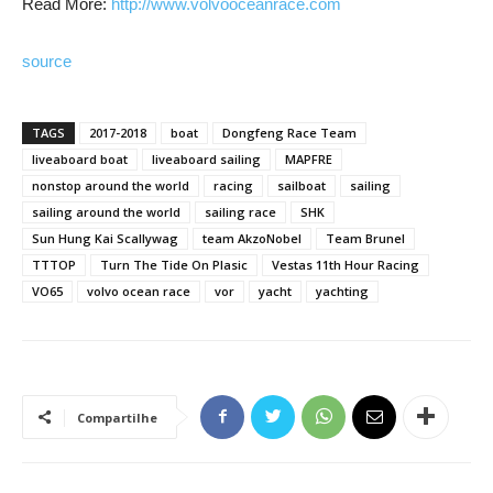
Read More:
http://www.volvooceanrace.com
source
TAGS
2017-2018
boat
Dongfeng Race Team
liveaboard boat
liveaboard sailing
MAPFRE
nonstop around the world
racing
sailboat
sailing
sailing around the world
sailing race
SHK
Sun Hung Kai Scallywag
team AkzoNobel
Team Brunel
TTTOP
Turn The Tide On Plasic
Vestas 11th Hour Racing
VO65
volvo ocean race
vor
yacht
yachting
Compartilhe