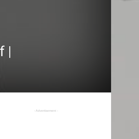
f |
- Advertisement -