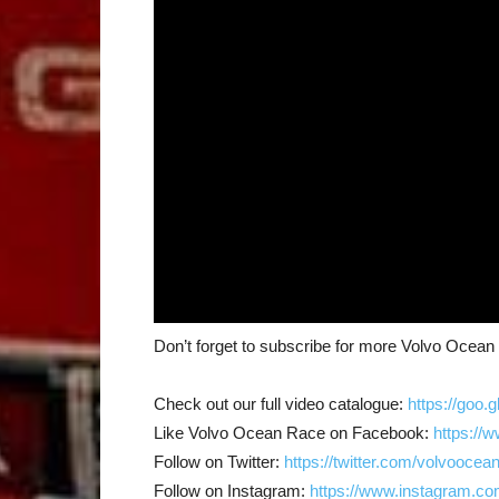
Don’t forget to subscribe for more Volvo Ocea
Check out our full video catalogue:
https://goo.
Like Volvo Ocean Race on Facebook:
https://
Follow on Twitter:
https://twitter.com/volvoocea
Follow on Instagram:
https://www.instagram.co