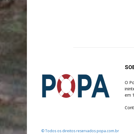
SO
O Po
inin
em 1
Cont
© Todos os direitos reservados popa.com.br