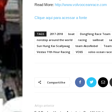
Read More:
http://www.volvooceanrace.com
Clique aqui para acessar a fonte
TAGS
2017-2018
boat
Dongfeng Race Team
nonstop around the world
racing
sailboat
sa
Sun Hung Kai Scallywag
team AkzoNobel
Team 
Vestas 11th Hour Racing
VO65
volvo ocean race
Compartilhe
Artigo anterior