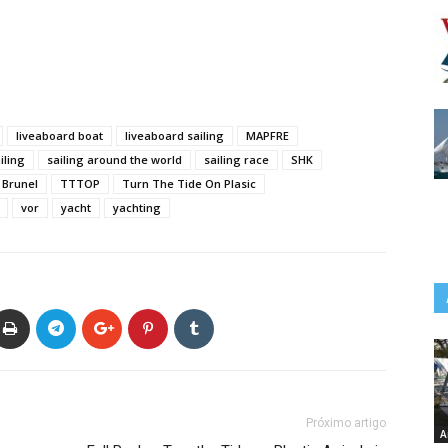
liveaboard boat
liveaboard sailing
MAPFRE
iling
sailing around the world
sailing race
SHK
Brunel
TTTOP
Turn The Tide On Plasic
vor
yacht
yachting
Próximo artigo
A