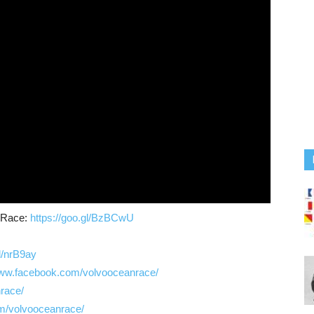
n Race:
https://goo.gl/BzBCwU
gl/nrB9ay
www.facebook.com/volvooceanrace/
nrace/
m/volvooceanrace/