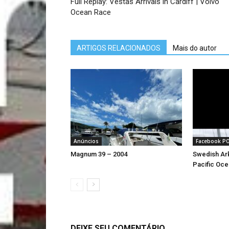
Full Replay: Vestas Arrivals in Cardiff | Volvo
Ocean Race
ARTIGOS RELACIONADOS
Mais do autor
Anúncios
Facebook P
Magnum 39 – 2004
Swedish Ark
Pacific Oce
DEIXE SEU COMENTÁRIO