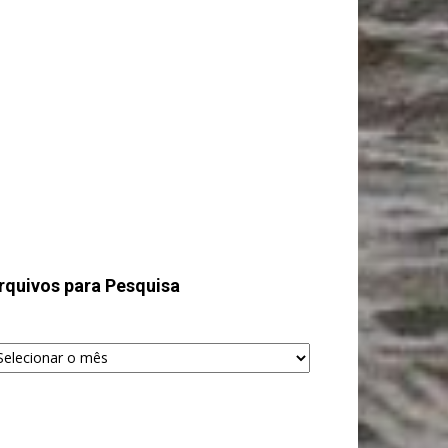
rquivos para Pesquisa
quivos
ra
squisa