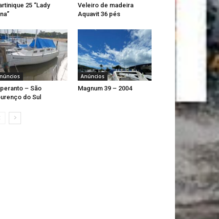
rtinique 25 “Lady
Veleiro de madeira
na”
Aquavit 36 pés
núncios
Anúncios
peranto – São
Magnum 39 – 2004
urenço do Sul