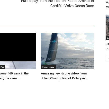
Full Replay: Turn the Tide on Plastic Arrivals in
Ma
Cardiff | Volvo Ocean Race
Mi
A
Es
Lo
OPA
Facebook
ona-460 sank in the
Amazing new drone video from
an, the crew...
Julien Champolion of Polaryse...