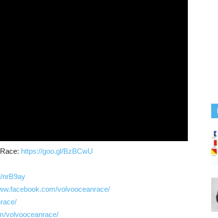
n Race:
https://goo.gl/BzBCwU
gl/nrB9ay
www.facebook.com/volvooceanrace/
nrace/
m/volvooceanrace/