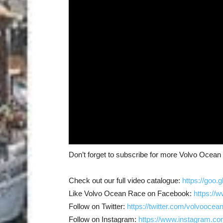
Don’t forget to subscribe for more Volvo Ocea
Check out our full video catalogue:
https://goo.
Like Volvo Ocean Race on Facebook:
https://
Follow on Twitter:
https://twitter.com/volvoocea
Follow on Instagram:
https://www.instagram.co