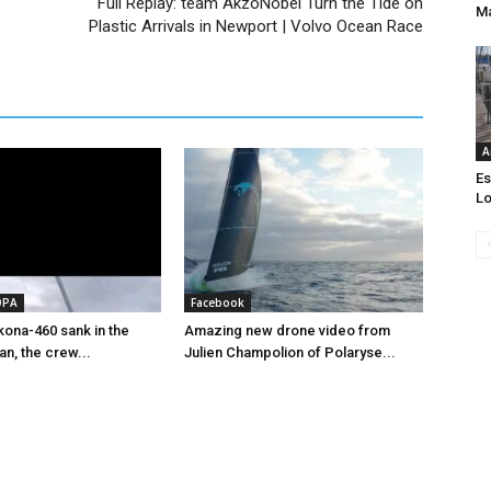
Full Replay: team AkzoNobel Turn the Tide on
Ma
Plastic Arrivals in Newport | Volvo Ocean Race
A
Es
Lo
OPA
Facebook
ona-460 sank in the
Amazing new drone video from
an, the crew...
Julien Champolion of Polaryse...