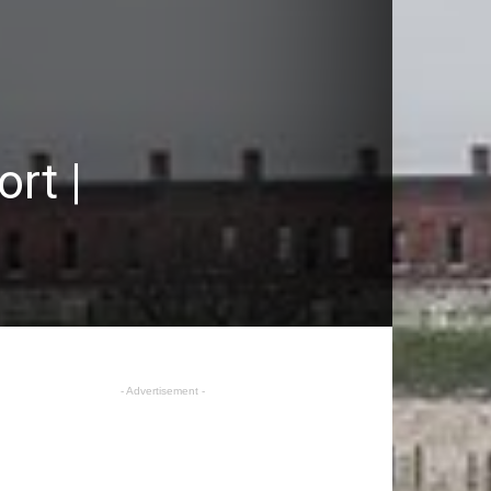
rt |
- Advertisement -