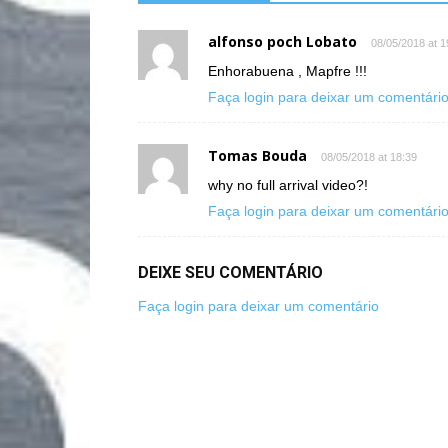
alfonso poch Lobato
08/05/2018 at 1
Enhorabuena , Mapfre !!!
Faça login para deixar um comentári
Tomas Bouda
08/05/2018 at 18:39
why no full arrival video?!
Faça login para deixar um comentári
DEIXE SEU COMENTÁRIO
Faça login para deixar um comentário