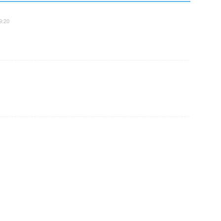
9:20
o
o