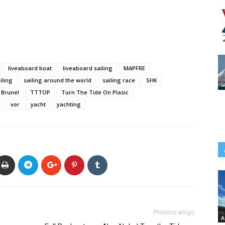
liveaboard boat
liveaboard sailing
MAPFRE
iling
sailing around the world
sailing race
SHK
Brunel
TTTOP
Turn The Tide On Plasic
vor
yacht
yachting
Próximo artigo
A