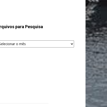
rquivos para Pesquisa
quivos
ra
squisa