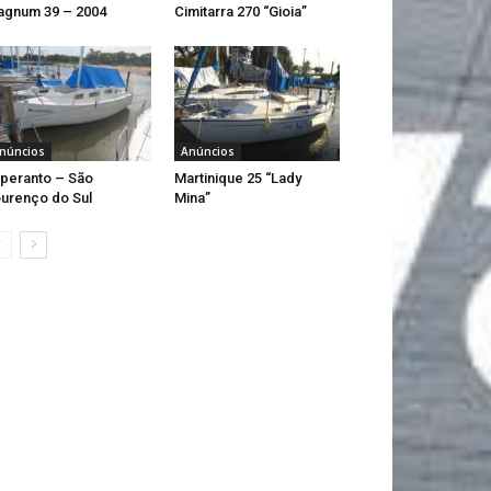
gnum 39 – 2004
Cimitarra 270 “Gioia”
núncios
Anúncios
peranto – São
Martinique 25 “Lady
urenço do Sul
Mina”