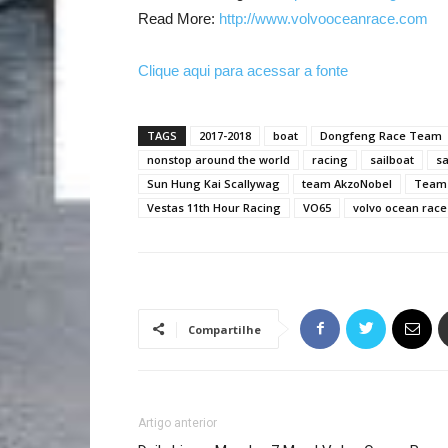
Read More:
http://www.volvooceanrace.com
Clique aqui para acessar a fonte
TAGS
2017-2018
boat
Dongfeng Race Team
nonstop around the world
racing
sailboat
sa
Sun Hung Kai Scallywag
team AkzoNobel
Team 
Vestas 11th Hour Racing
VO65
volvo ocean race
Compartilhe
Artigo anterior