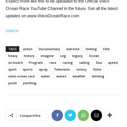
Expect more like this to be uploaded to the Official Volvo
Ocean Race YouTube Channel in the future. Get all the latest
updates on www.VolvoOceanRace.com
source
TAGS
action
Documentary
extreme
feeling
Film
heavy
history
imagine
Leg
legacy
Ocean
on-board
Program
race
racing
sailing
Sea
speed
sport
sports
spray
Television
victory
Volvo
volvo ocean race
water
waves
weather
winning
yacht
yachting
Compartilhe