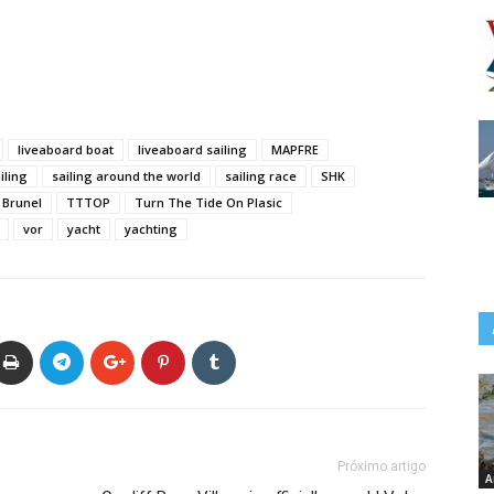
liveaboard boat
liveaboard sailing
MAPFRE
iling
sailing around the world
sailing race
SHK
Brunel
TTTOP
Turn The Tide On Plasic
vor
yacht
yachting
Próximo artigo
A