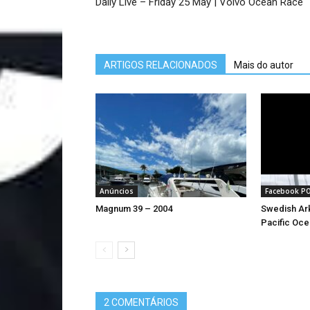
Daily Live – Friday 25 May | Volvo Ocean Race
ARTIGOS RELACIONADOS
Mais do autor
Anúncios
Facebook P
Magnum 39 – 2004
Swedish Ark
Pacific Oce
2 COMENTÁRIOS