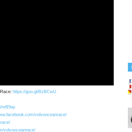
n Race:
https://goo.gl/BzBCwU
gl/nrB9ay
www.facebook.com/volvooceanrace/
nrace/
m/volvooceanrace/