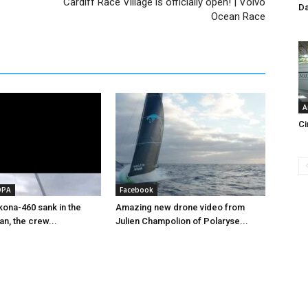
Cardiff Race Village is officially open! | Volvo
Da
Ocean Race
A
Ci
OPA
Facebook
ona-460 sank in the
Amazing new drone video from
an, the crew...
Julien Champolion of Polaryse...