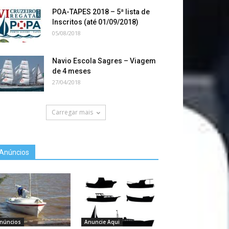
POA-TAPES 2018 – 5ª lista de
Inscritos (até 01/09/2018)
05/08/2018
Navio Escola Sagres – Viagem
de 4 meses
27/04/2018
Carregar mais
Anúncios
núncios
Anuncie Aqui