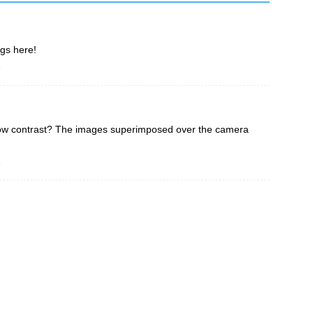
ngs here!
o
low contrast? The images superimposed over the camera
o