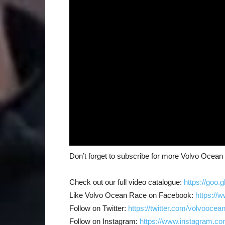
Don’t forget to subscribe for more Volvo Ocea
Check out our full video catalogue:
https://goo.
Like Volvo Ocean Race on Facebook:
https://
Follow on Twitter:
https://twitter.com/volvoocea
Follow on Instagram:
https://www.instagram.co