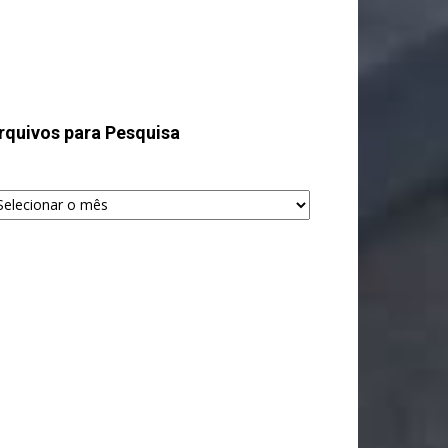
rquivos para Pesquisa
quivos
ra
squisa