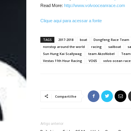
Read More:
http://www.volvooceanrace.com
Clique aqui para acessar a fonte
TAGS
2017-2018
boat
Dongfeng Race Team
nonstop around the world
racing
sailboat
sa
Sun Hung Kai Scallywag
team AkzoNobel
Team 
Vestas 11th Hour Racing
VO65
volvo ocean race
Compartilhe
Artigo anterior