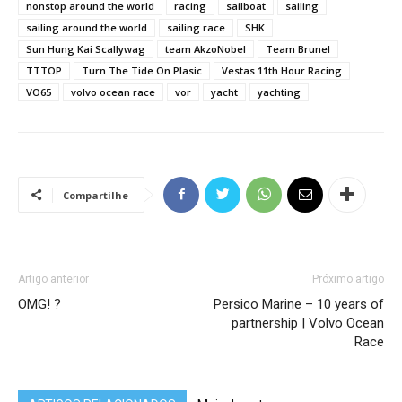
nonstop around the world
racing
sailboat
sailing
sailing around the world
sailing race
SHK
Sun Hung Kai Scallywag
team AkzoNobel
Team Brunel
TTTOP
Turn The Tide On Plasic
Vestas 11th Hour Racing
VO65
volvo ocean race
vor
yacht
yachting
Compartilhe
Artigo anterior
Próximo artigo
OMG! ?
Persico Marine – 10 years of
partnership | Volvo Ocean
Race