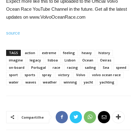
Expect more like this to be uploaded to the Official Volvo
Ocean Race YouTube Channel in the future. Get all the latest
updates on www.VolvoOceanRace.com
source
TAGS
action
extreme
feeling
heavy
history
imagine
legacy
lisboa
Lisbon
Ocean
Oeiras
on-board
Portugal
race
racing
sailing
Sea
speed
sport
sports
spray
victory
Volvo
volvo ocean race
water
waves
weather
winning
yacht
yachting
Compartilhe